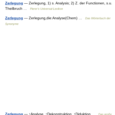
Zerlegung
— Zerlegung, 1) s. Analysis; 2) Z. der Functionen, s.u.
Theilbruch …
Pierer's Universal-Lexikon
Zerlegung
— Zerlegung,die:Analyse(Chem) …
Das Wörterbuch der
Synonyme
Zerlegung
— ↑Analyse, ↑Dekonstruktion, ↑Diduktion …
Das große