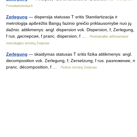
Fremdwörterbuch
Zerlegung
— dispersija statusas T sritis Standartizacija ir
metrologija apibrėžtis Bangų fazinio greičio priklausomybė nuo jų
dažnio. atitikmenys: angl. dispersion vok. Dispersion, f; Zerlegung,
f rus. дисперсия, f pranc. dispersion, f …
Penkiakalbis aiškinamasis
metrologijos terminų žodynas
Zerlegung
— skaidymas statusas T sritis fizika atitikmenys: angl.
decomposition vok. Zerlegung, f; Zersetzung, f rus. разложение, n
pranc. décomposition, f …
Fizikos terminų žodynas