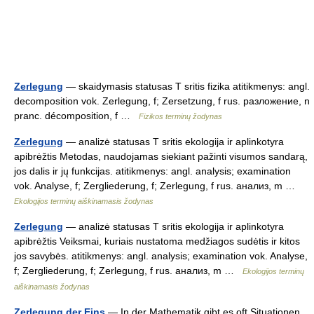
Zerlegung
— skaidymasis statusas T sritis fizika atitikmenys: angl.
decomposition vok. Zerlegung, f; Zersetzung, f rus. разложение, n
pranc. décomposition, f …
Fizikos terminų žodynas
Zerlegung
— analizė statusas T sritis ekologija ir aplinkotyra
apibrėžtis Metodas, naudojamas siekiant pažinti visumos sandarą,
jos dalis ir jų funkcijas. atitikmenys: angl. analysis; examination
vok. Analyse, f; Zergliederung, f; Zerlegung, f rus. aнализ, m …
Ekologijos terminų aiškinamasis žodynas
Zerlegung
— analizė statusas T sritis ekologija ir aplinkotyra
apibrėžtis Veiksmai, kuriais nustatoma medžiagos sudėtis ir kitos
jos savybės. atitikmenys: angl. analysis; examination vok. Analyse,
f; Zergliederung, f; Zerlegung, f rus. aнализ, m …
Ekologijos terminų
aiškinamasis žodynas
Zerlegung der Eins
— In der Mathematik gibt es oft Situationen,