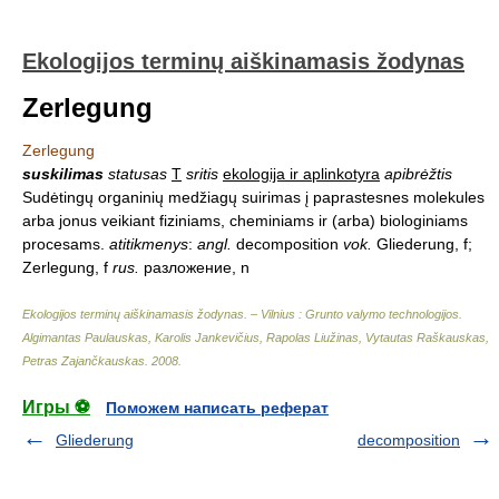
Ekologijos terminų aiškinamasis žodynas
Zerlegung
Zerlegung
suskilimas
statusas
T
sritis
ekologija ir aplinkotyra
apibrėžtis
Sudėtingų organinių medžiagų suirimas į paprastesnes molekules
arba jonus veikiant fiziniams, cheminiams ir (arba) biologiniams
procesams.
atitikmenys
:
angl.
decomposition
vok.
Gliederung, f;
Zerlegung, f
rus.
разложение, n
Ekologijos terminų aiškinamasis žodynas. – Vilnius : Grunto valymo technologijos
.
Algimantas Paulauskas, Karolis Jankevičius, Rapolas Liužinas, Vytautas Raškauskas,
Petras Zajančkauskas
.
2008
.
Игры ⚽
Поможем написать реферат
Gliederung
decomposition